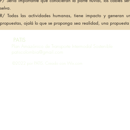
P/ Sería importante que conocieran la parte fluvial, los cables 
selva.
R/ Todas las actividades humanas, tiene impacto y generan 
propuestas, ojalá lo que se proponga sea realidad, una propuesta 
PATIS
Plan Amazónico de Transporte Intermodal Sostenible
patiscolombia@gmail.com
©2022 por PATIS. Creado con Wix.com