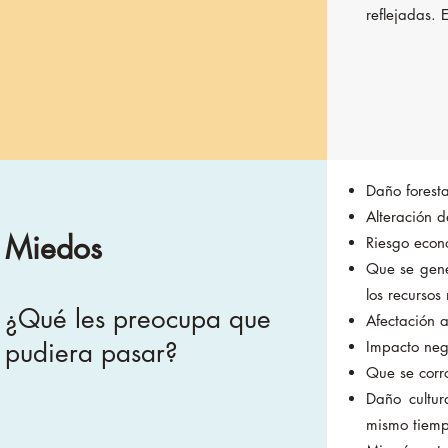
reflejadas.
Daño forest
Alteración de
Miedos
Riesgo econó
Que se gene
los recursos
¿Qué les preocupa que
Afectación 
pudiera pasar?
Impacto nega
Que se corr
Daño cultur
mismo tiemp