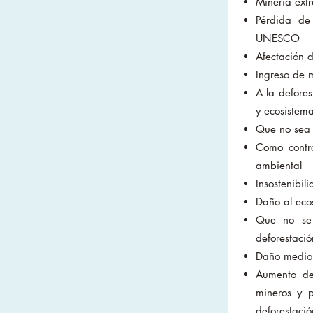
Minería extr
Pérdida de
UNESCO
Afectación 
Ingreso de 
A la defores
y ecosistem
Que no sea 
Como contro
ambiental
Insostenibil
Daño al eco
Que no se 
deforestació
Daño medio 
Aumento de 
mineros y p
deforestaci