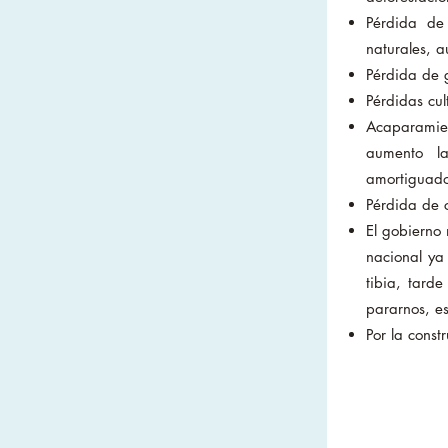
Pérdida de 
naturales, 
Pérdida de
Pérdidas cul
Acaparamien
aumento l
amortiguado
Pérdida de c
El gobierno
nacional ya
tibia, tard
pararnos, es
Por la const