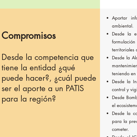
Aportar in
ambiental.
Compromisos
Desde la e
formulación
territoriales
Desde la competencia que
Desde la Al
tiene la entidad ¿qué
mantenimien
teniendo en 
puede hacer?, ¿cuál puede
Desde la In
ser el aporte a un PATIS
control y vig
para la región?
Desde Bombe
el ecosistem
Desde la co
para la pre
cometer.