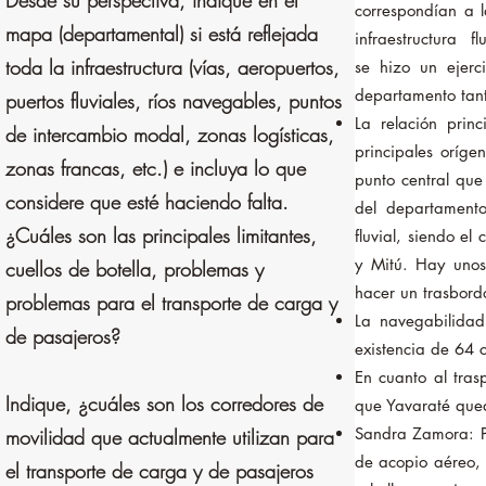
Desde su perspectiva, indique en el
correspondían a l
mapa (departamental) si está reflejada
infraestructura f
toda la infraestructura (vías, aeropuertos,
se hizo un ejerc
departamento tant
puertos fluviales, ríos navegables, puntos
La relación prin
de intercambio modal, zonas logísticas,
principales oríg
zonas francas, etc.) e incluya lo que
punto central que 
considere que esté haciendo falta.
del departament
¿Cuáles son las principales limitantes,
fluvial, siendo el
y Mitú. Hay unos
cuellos de botella, problemas y
hacer un trasbord
problemas para el transporte de carga y
La navegabilidad 
de pasajeros?
existencia de 64 
En cuanto al tras
Indique, ¿cuáles son los corredores de
que Yavaraté que
Sandra Zamora: Pu
movilidad que actualmente utilizan para
de acopio aéreo, 
el transporte de carga y de pasajeros