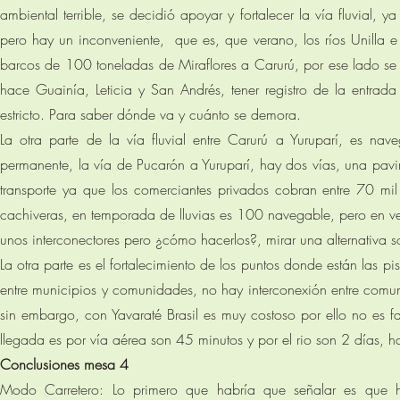
ambiental terrible, se decidió apoyar y fortalecer la vía fluvial, 
pero hay un inconveniente, que es, que verano, los ríos Unilla e 
barcos de 100 toneladas de Miraflores a Carurú, por ese lado se 
hace Guainía, Leticia y San Andrés, tener registro de la entrada
estricto. Para saber dónde va y cuánto se demora.
La otra parte de la vía fluvial entre Carurú a Yuruparí, es na
permanente, la vía de Pucarón a Yuruparí, hay dos vías, una pavime
transporte ya que los comerciantes privados cobran entre 70 mi
cachiveras, en temporada de lluvias es 100 navegable, pero en ve
unos interconectores pero ¿cómo hacerlos?, mirar una alternativa so
La otra parte es el fortalecimiento de los puntos donde están las p
entre municipios y comunidades, no hay interconexión entre comun
sin embargo, con Yavaraté Brasil es muy costoso por ello no es fa
llegada es por vía aérea son 45 minutos y por el rio son 2 días, 
Conclusiones mesa 4
Modo Carretero: Lo primero que habría que señalar es que h