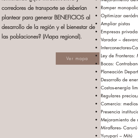
corredores de transporte se deberían
Romper monopoli
Optimizar aeródr
plantear para generar BENEFICIOS al
Ampliar pistas
desarrollo de la región y el bienestar de
Empresas privadas
las poblaciones? (Mapa regional).
Varador – desvar
Interconectores-C
Ley de Fronteras:
Ver mapa
Bocas: Contraband
Planeación Depar
Desarrollo de ener
Costos-energía li
Regulares precios/
Comercio: medios-
Presencia instituc
Mejoramiento de 
Miraflores- Carurú
Yuruparí – Mitú