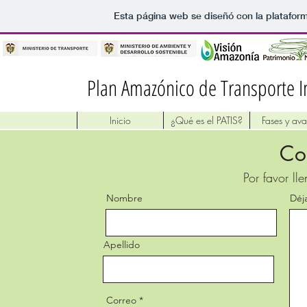
Esta página web se diseñó con la platafor
Plan Amazónico de Transporte I
Inicio
¿Qué es el PATIS?
Fases y av
Co
Por favor ll
Nombre
Déj
Apellido
Correo