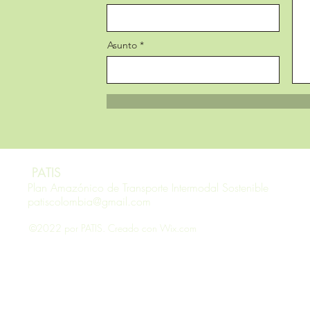
Asunto
PATIS
Plan Amazónico de Transporte Intermodal Sostenible
patiscolombia@gmail.com
©2022 por PATIS. Creado con Wix.com